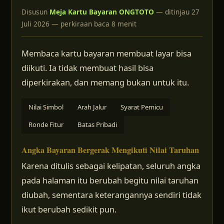
Disusun
Meja Kartu Bayaran ONGTOTO
— ditinjau 27
Juli 2026 — perkiraan baca 8 menit
Membaca kartu bayaran membuat layar bisa
diikuti. Ia tidak membuat hasil bisa
diperkirakan, dan memang bukan untuk itu.
Nilai Simbol
Arah Jalur
Syarat Pemicu
Ronde Fitur
Batas Pribadi
Angka Bayaran Bergerak Mengikuti Nilai Taruhan
Karena ditulis sebagai kelipatan, seluruh angka
pada halaman itu berubah begitu nilai taruhan
diubah, sementara keterangannya sendiri tidak
ikut berubah sedikit pun.