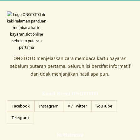
ONGTOTO menjelaskan cara membaca kartu bayaran
sebelum putaran pertama. Seluruh isi bersifat informatif
dan tidak menjanjikan hasil apa pun.
Kanal Resmi ONGTOTO
Facebook
Instagram
X / Twitter
YouTube
Telegram
Isi Halaman