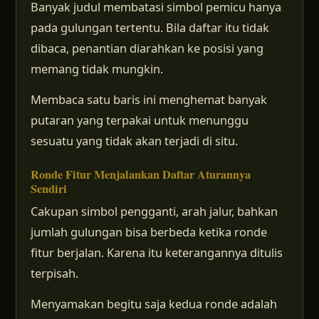
Banyak judul membatasi simbol pemicu hanya
pada gulungan tertentu. Bila daftar itu tidak
dibaca, penantian diarahkan ke posisi yang
memang tidak mungkin.
Membaca satu baris ini menghemat banyak
putaran yang terpakai untuk menunggu
sesuatu yang tidak akan terjadi di situ.
Ronde Fitur Menjalankan Daftar Aturannya
Sendiri
Cakupan simbol pengganti, arah jalur, bahkan
jumlah gulungan bisa berbeda ketika ronde
fitur berjalan. Karena itu keterangannya ditulis
terpisah.
Menyamakan begitu saja kedua ronde adalah