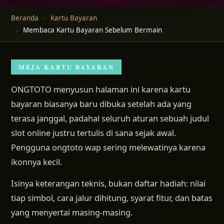
Beranda
Kartu Bayaran
Membaca Kartu Bayaran Sebelum Bermain
MEJA KARTU BAYARAN
ONGTOTO menyusun halaman ini karena kartu
bayaran biasanya baru dibuka setelah ada yang
terasa janggal, padahal seluruh aturan sebuah judul
slot online justru tertulis di sana sejak awal.
Pengguna ongtoto wap sering melewatinya karena
ikonnya kecil.
Isinya keterangan teknis, bukan daftar hadiah: nilai
tiap simbol, cara jalur dihitung, syarat fitur, dan batas
yang menyertai masing-masing.