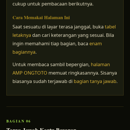
cukup untuk pembacaan berikutnya.
Cara Memakai Halaman Ini
Saat sesuatu di layar terasa janggal, buka
tabel
letaknya
dan cari keterangan yang sesuai. Bila
ingin memahami tiap bagian, baca
enam
bagiannya
.
Untuk membaca sambil bepergian,
halaman
AMP ONGTOTO
memuat ringkasannya. Sisanya
biasanya sudah terjawab di
bagian tanya jawab
.
BAGIAN 06