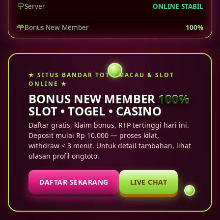
Server
ONLINE STABIL
Bonus New Member
100%
★ SITUS BANDAR TOTO MACAU & SLOT
ONLINE ★
BONUS NEW MEMBER
100%
SLOT • TOGEL • CASINO
Daftar gratis, klaim bonus, RTP tertinggi hari ini.
Deposit mulai Rp 10.000 — proses kilat,
withdraw < 3 menit. Untuk detail tambahan, lihat
ulasan profil ongtoto
.
DAFTAR SEKARANG
LIVE CHAT