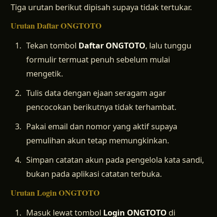
Tiga urutan berikut dipisah supaya tidak tertukar.
Urutan Daftar ONGTOTO
Tekan tombol
Daftar ONGTOTO
, lalu tunggu
formulir termuat penuh sebelum mulai
mengetik.
Tulis data dengan ejaan seragam agar
pencocokan berikutnya tidak terhambat.
Pakai email dan nomor yang aktif supaya
pemulihan akun tetap memungkinkan.
Simpan catatan akun pada pengelola kata sandi,
bukan pada aplikasi catatan terbuka.
Urutan Login ONGTOTO
Masuk lewat tombol
Login ONGTOTO
di