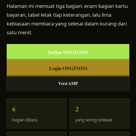
Halaman ini memuat tiga bagian: enam bagian kartu
bayaran, tabel letak tiap keterangan, lalu lima
kebiasaan membaca yang selesai dalam kurang dari
satu menit.
Daftar ONGTOTO
Login ONGTOTO
Versi AMP
6
2
bagian dibaca
yang sering terlewat