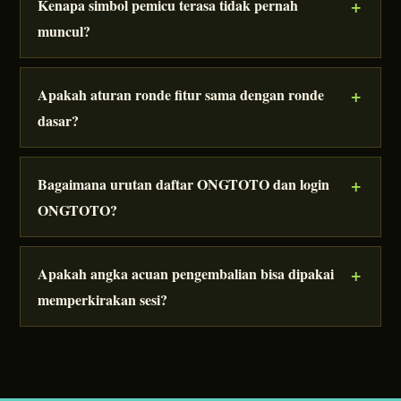
Kenapa simbol pemicu terasa tidak pernah
muncul?
Apakah aturan ronde fitur sama dengan ronde
dasar?
Bagaimana urutan daftar ONGTOTO dan login
ONGTOTO?
Apakah angka acuan pengembalian bisa dipakai
memperkirakan sesi?