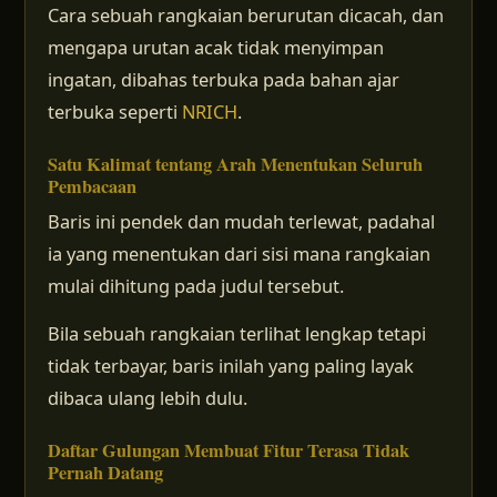
Cara sebuah rangkaian berurutan dicacah, dan
mengapa urutan acak tidak menyimpan
ingatan, dibahas terbuka pada bahan ajar
terbuka seperti
NRICH
.
Satu Kalimat tentang Arah Menentukan Seluruh
Pembacaan
Baris ini pendek dan mudah terlewat, padahal
ia yang menentukan dari sisi mana rangkaian
mulai dihitung pada judul tersebut.
Bila sebuah rangkaian terlihat lengkap tetapi
tidak terbayar, baris inilah yang paling layak
dibaca ulang lebih dulu.
Daftar Gulungan Membuat Fitur Terasa Tidak
Pernah Datang